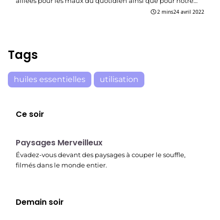
alliées pour les maux du quotidien ainsi que pour notre…
2 mins
24 avril 2022
Tags
huiles essentielles
utilisation
Ce soir
22:37
Paysages Merveilleux
Évadez-vous devant des paysages à couper le souffle,
filmés dans le monde entier.
Demain soir