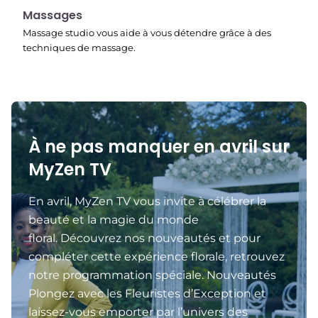
22:45
Massages
Massage studio vous aide à vous détendre grâce à des
techniques de massage.
À ne pas manquer en avril sur
MyZen TV
En avril, MyZen TV vous invite à célébrer la
beauté et la magie du monde
floral. Découvrez nos nouveautés et pour
compléter cette expérience florale, retrouvez
notre programmation spéciale. Nouveautés
Plongez avec les Fleuristes d’Exception et
laissez-vous emporter par l’univers des