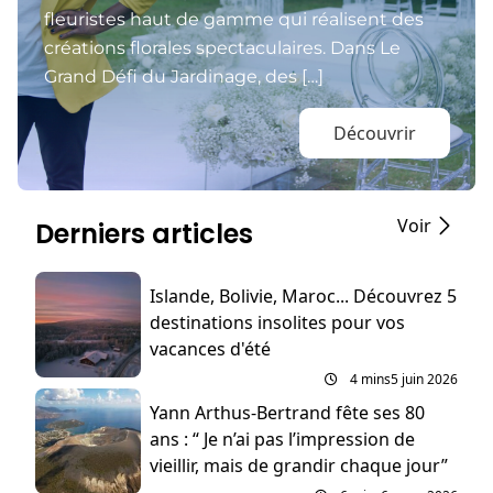
fleuristes haut de gamme qui réalisent des
créations florales spectaculaires. Dans Le
Grand Défi du Jardinage, des […]
Découvrir
Voir
Derniers articles
Islande, Bolivie, Maroc... Découvrez 5
destinations insolites pour vos
vacances d'été
4 mins
5 juin 2026
Yann Arthus-Bertrand fête ses 80
ans : “ Je n’ai pas l’impression de
vieillir, mais de grandir chaque jour”