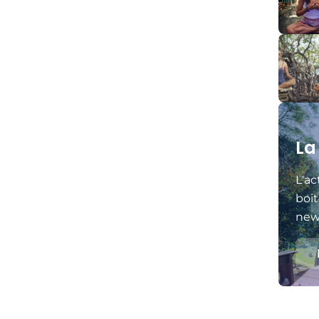
La
L'ac
boit
news