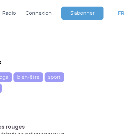
Radio
Connexion
S’abonner
FR
s
yoga
bien-être
sport
r
es rouges