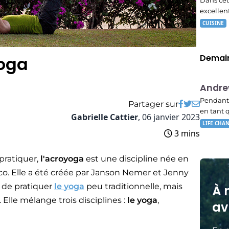
Dans cet
excellen
CUISINE
Demain
yoga
E02
Andr
23:15
Pendant 
Partager sur
en tant 
Gabrielle Cattier
,
06 janvier 2023
LIFE CHA
3 mins
 pratiquer,
l'acroyoga
est une discipline née en
co. Elle a été créée par Janson Nemer et Jenny
e de pratiquer
le
yoga
peu traditionnelle, mais
À 
Elle mélange trois disciplines :
le yoga
,
av