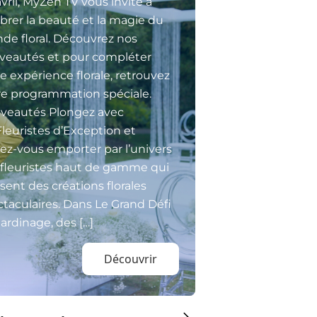
vril, MyZen TV vous invite à
brer la beauté et la magie du
de floral. Découvrez nos
veautés et pour compléter
e expérience florale, retrouvez
re programmation spéciale.
veautés Plongez avec
Fleuristes d’Exception et
sez-vous emporter par l’univers
 fleuristes haut de gamme qui
isent des créations florales
taculaires. Dans Le Grand Défi
ardinage, des […]
Découvrir