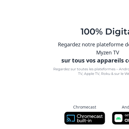
100% Digit
Regardez notre plateforme d
Myzen TV
sur tous vos appareils 
Regardez sur toutes les plateformes – Andr
TV, Apple TV, Roku & sur le W
Chromecast
And