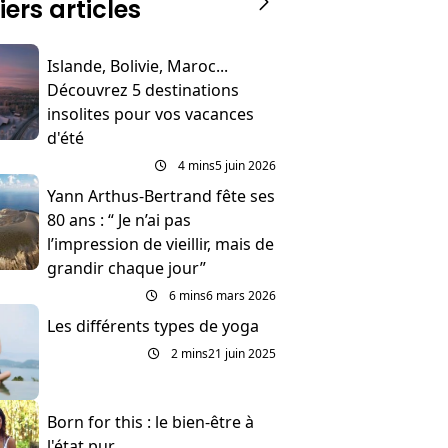
iers articles
Islande, Bolivie, Maroc...
Découvrez 5 destinations
insolites pour vos vacances
d'été
4 mins
5 juin 2026
Yann Arthus-Bertrand fête ses
80 ans : “ Je n’ai pas
l’impression de vieillir, mais de
grandir chaque jour”
6 mins
6 mars 2026
Les différents types de yoga
2 mins
21 juin 2025
Born for this : le bien-être à
l'état pur