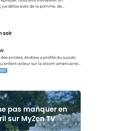
 épisode, nous allons préparer un
t jus détox avec de la pomme, de…
 soir
ew
des années, Andrew a profité du succès
qu’enfant-acteur sur la sitcom américaine…
NGES
ne pas manquer en
ril sur MyZen TV