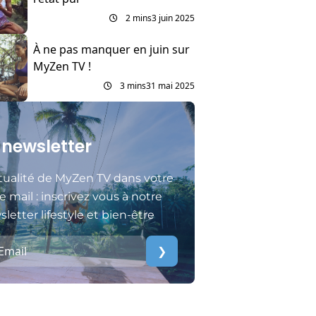
2 mins
3 juin 2025
À ne pas manquer en juin sur
MyZen TV !
3 mins
31 mai 2025
 newsletter
tualité de MyZen TV dans votre
e mail : inscrivez vous à notre
letter lifestyle et bien-être
❯