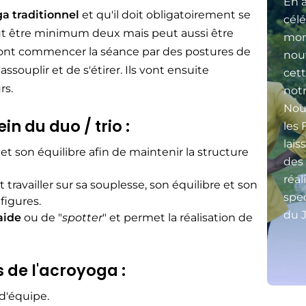
En a
ga traditionnel
et qu'il doit obligatoirement se
célé
 faut être minimum deux mais peut aussi être
mon
s vont commencer la séance par des postures de
nou
assouplir et de s'étirer. Ils vont ensuite
cett
rs.
not
Nou
in du duo / trio :
les 
lais
rce et son équilibre afin de maintenir la structure
des
réal
oit travailler sur sa souplesse, son équilibre et son
spec
figures.
du J
aide
ou de "
spotter
" et permet la réalisation de
s
de l'acroyoga :
 d'équipe.