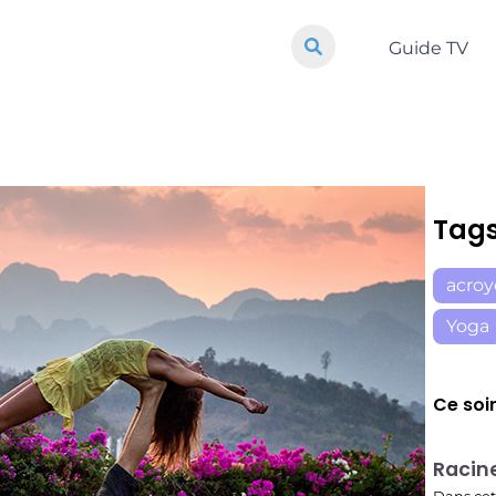
Guide TV
Tag
acro
Yoga
Ce soi
E01
Racin
19:56