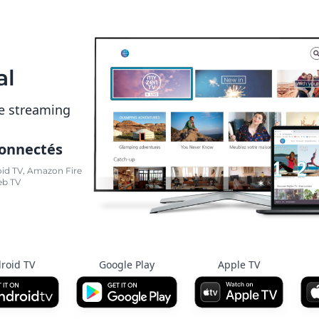
al
e streaming
connectés
oid TV, Amazon Fire
eb TV
roid TV
Google Play
Apple TV