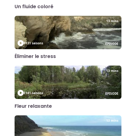
Un fluide coloré
13 mins
E13
1 saisons
EPISODE
Éliminer le stress
13 mins
E14
1 saisons
EPISODE
Fleur relaxante
13 mins