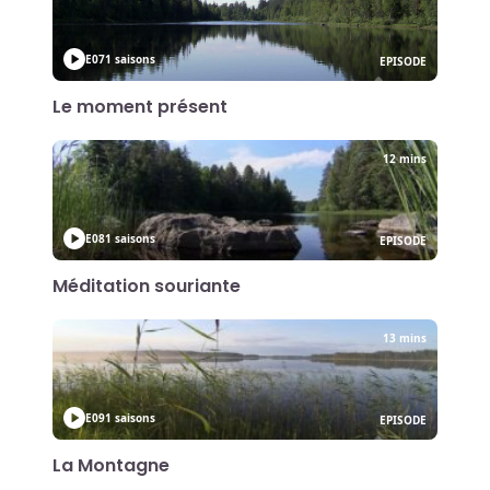
E07
1 saisons
EPISODE
Le moment présent
12 mins
E08
1 saisons
EPISODE
Méditation souriante
13 mins
E09
1 saisons
EPISODE
La Montagne