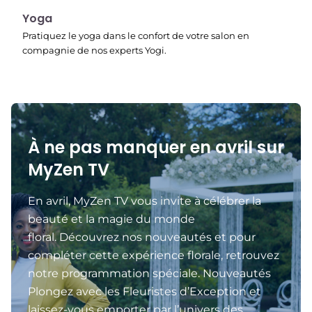
00:15
Yoga
Pratiquez le yoga dans le confort de votre salon en
compagnie de nos experts Yogi.
À ne pas manquer en avril sur
MyZen TV
En avril, MyZen TV vous invite à célébrer la
beauté et la magie du monde
floral. Découvrez nos nouveautés et pour
compléter cette expérience florale, retrouvez
notre programmation spéciale. Nouveautés
Plongez avec les Fleuristes d’Exception et
laissez-vous emporter par l’univers des