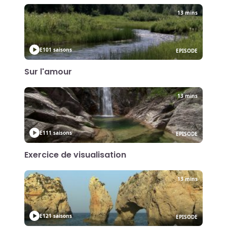
13 mins
E10
1 saisons
EPISODE
Sur l'amour
13 mins
E11
1 saisons
EPISODE
Exercice de visualisation
13 mins
E12
1 saisons
EPISODE