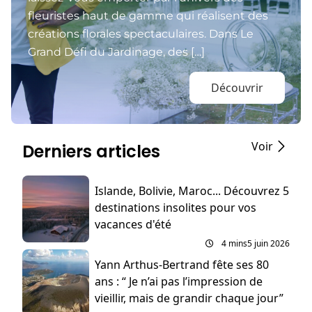
fleuristes haut de gamme qui réalisent des
créations florales spectaculaires. Dans Le
Grand Défi du Jardinage, des […]
Découvrir
Voir
Derniers articles
Islande, Bolivie, Maroc... Découvrez 5
destinations insolites pour vos
vacances d'été
4 mins
5 juin 2026
Yann Arthus-Bertrand fête ses 80
ans : “ Je n’ai pas l’impression de
vieillir, mais de grandir chaque jour”