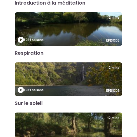
Introduction à la méditation
12 mins
E02
1 saisons
EPISODE
Respiration
12 mins
E03
1 saisons
EPISODE
Sur le soleil
12 mins