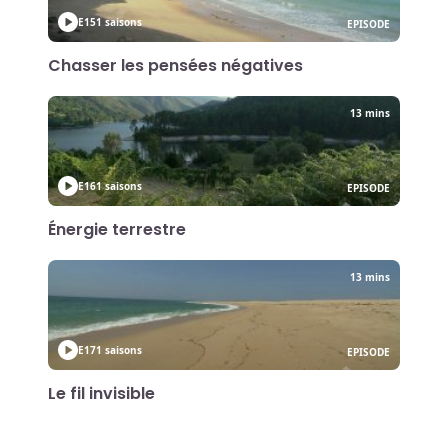
E15
1 saisons
EPISODE
Chasser les pensées négatives
13 mins
E16
1 saisons
EPISODE
Énergie terrestre
13 mins
E17
1 saisons
EPISODE
Le fil invisible