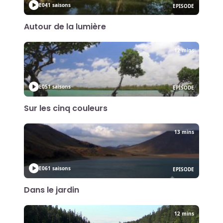
E04
1 saisons
EPISODE
Autour de la lumière
12 mins
E05
1 saisons
EPISODE
Sur les cinq couleurs
13 mins
E06
1 saisons
EPISODE
Dans le jardin
12 mins