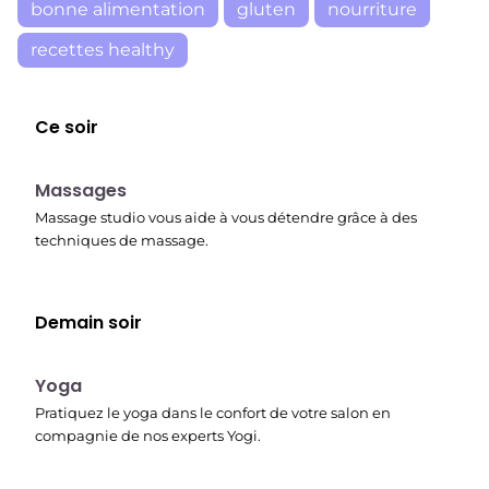
bonne alimentation
gluten
nourriture
recettes healthy
Ce soir
23:30
Massages
Massage studio vous aide à vous détendre grâce à des
techniques de massage.
Demain soir
00:15
Yoga
Pratiquez le yoga dans le confort de votre salon en
compagnie de nos experts Yogi.