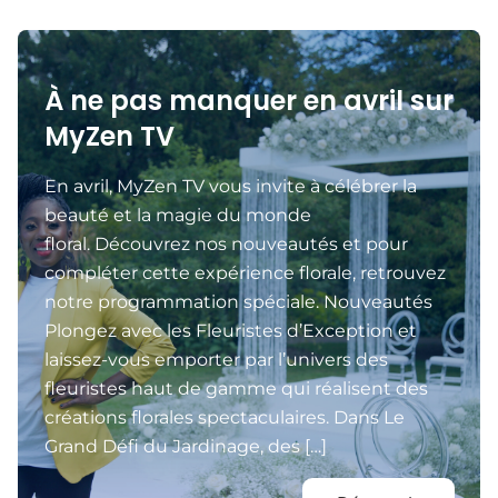
À ne pas manquer en avril sur
MyZen TV
En avril, MyZen TV vous invite à célébrer la
beauté et la magie du monde
floral. Découvrez nos nouveautés et pour
compléter cette expérience florale, retrouvez
notre programmation spéciale. Nouveautés
Plongez avec les Fleuristes d’Exception et
laissez-vous emporter par l’univers des
fleuristes haut de gamme qui réalisent des
créations florales spectaculaires. Dans Le
Grand Défi du Jardinage, des […]