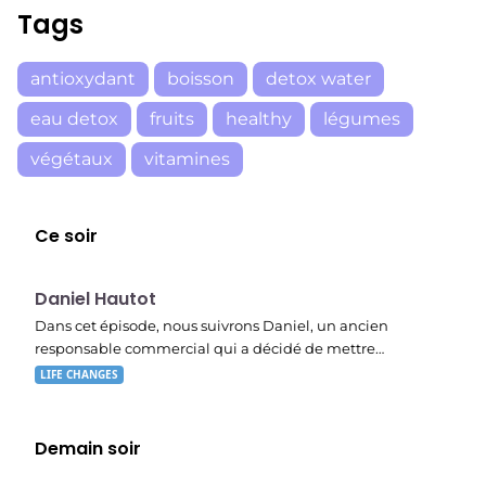
Tags
antioxydant
boisson
detox water
eau detox
fruits
healthy
légumes
végétaux
vitamines
Ce soir
E03
19:47
Daniel Hautot
Dans cet épisode, nous suivrons Daniel, un ancien
responsable commercial qui a décidé de mettre…
LIFE CHANGES
Demain soir