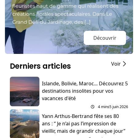
fleuristes haut de gamme qui réalisent des
créations florales spectaculaires. Dans Le
Grand Défi du Jardinage, des […]
Découvrir
Voir
Derniers articles
Islande, Bolivie, Maroc... Découvrez 5
destinations insolites pour vos
vacances d'été
4 mins
5 juin 2026
Yann Arthus-Bertrand fête ses 80
ans : “ Je n’ai pas l’impression de
vieillir, mais de grandir chaque jour”