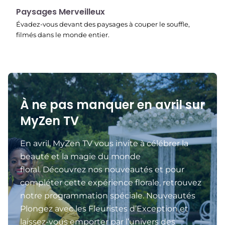
22:40
Paysages Merveilleux
Évadez-vous devant des paysages à couper le souffle,
filmés dans le monde entier.
À ne pas manquer en avril sur
MyZen TV
En avril, MyZen TV vous invite à célébrer la
beauté et la magie du monde
floral. Découvrez nos nouveautés et pour
compléter cette expérience florale, retrouvez
notre programmation spéciale. Nouveautés
Plongez avec les Fleuristes d’Exception et
laissez-vous emporter par l’univers des