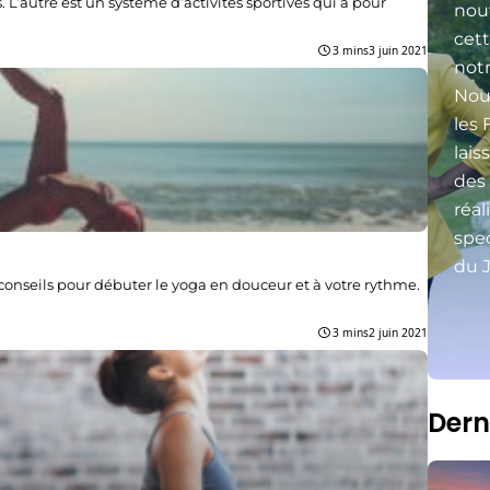
. L’autre est un système d’activités sportives qui a pour
nou
cett
3 mins
3 juin 2021
not
Nou
les 
lais
des
réal
spec
du J
onseils pour débuter le yoga en douceur et à votre rythme.
3 mins
2 juin 2021
Dern