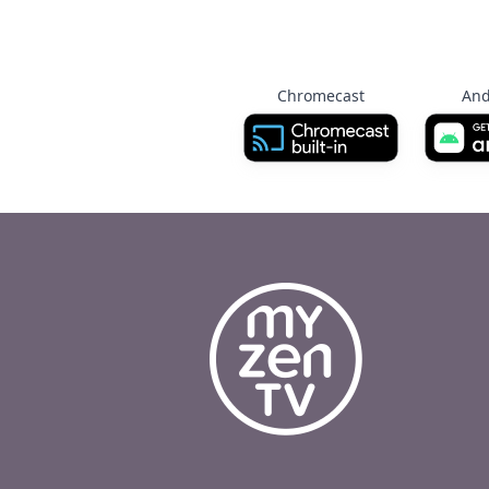
Chromecast
And