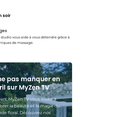
 soir
ges
studio vous aide à vous détendre grâce à
niques de massage.
ne pas manquer en
ril sur MyZen TV
vril, MyZen TV vous invite à
brer la beauté et la magie du
de floral. Découvrez nos