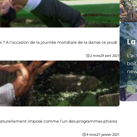
La
 ? A l'occasion de la journée mondiale de la danse ce jeudi
L'ac
2 mins
29 avril 2021
boit
news
t naturellement imposé comme l’un des programmes phares
4 mins
27 janvier 2021