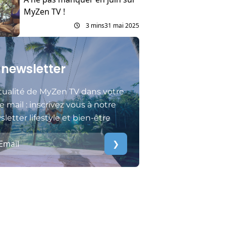
MyZen TV !
3 mins
31 mai 2025
 newsletter
tualité de MyZen TV dans votre
e mail : inscrivez vous à notre
letter lifestyle et bien-être
❯