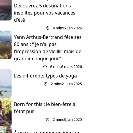
Découvrez 5 destinations
insolites pour vos vacances
d'été
4 mins
5 juin 2026
Yann Arthus-Bertrand fête ses
80 ans : “ Je n’ai pas
l’impression de vieillir, mais de
grandir chaque jour”
6 mins
6 mars 2026
Les différents types de yoga
2 mins
21 juin 2025
Born for this : le bien-être à
l'état pur
2 mins
3 juin 2025
À ne pas manquer en juin sur