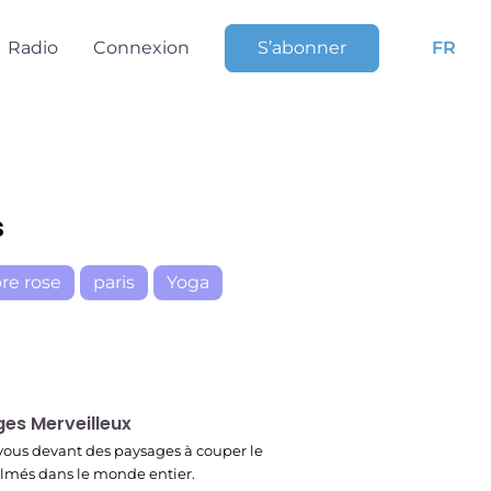
Radio
Connexion
S’abonner
FR
s
re rose
paris
Yoga
r
es Merveilleux
ous devant des paysages à couper le
filmés dans le monde entier.