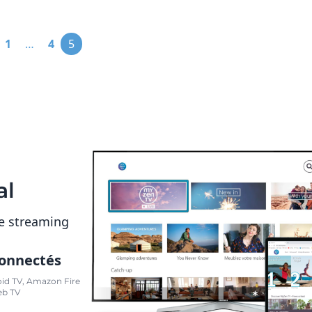
Pagination
1
…
4
5
des
publications
al
e streaming
connectés
oid TV, Amazon Fire
eb TV