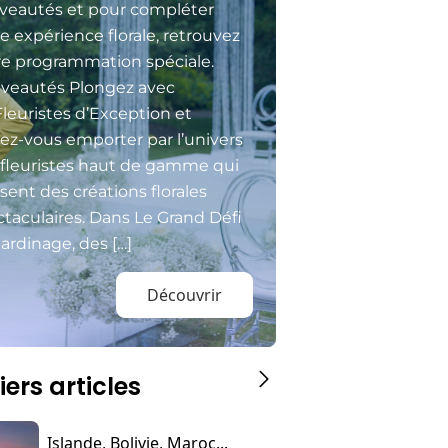
veautés et pour compléter
e expérience florale, retrouvez
re programmation spéciale.
veautés Plongez avec
Fleuristes d’Exception et
sez-vous emporter par l’univers
 fleuristes haut de gamme qui
isent des créations florales
taculaires. Dans Le Grand Défi
ardinage, des […]
Découvrir
iers articles
Islande, Bolivie, Maroc...